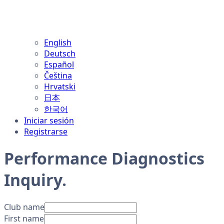
English
Deutsch
Español
Čeština
Hrvatski
日本
한국어
Iniciar sesión
Registrarse
Performance Diagnostics
Inquiry
.
Club name
First name